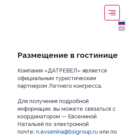
Мастер-классы
Архив
Размещение в гостинице
Контакты
Компания «ДАТРЕВЕЛ» является
официальным туристическим
партнером Летнего конгресса.
nmonews
Для получения подробной
+7 (495) 174-70-07
информации, вы можете связаться с
координатором — Евсениной
info@summercongress.ru
Натальей по электронной
почте:
n.evsenina@bsigroup.ru
или по