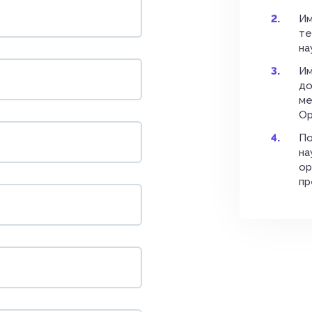
Им
те
на
Им
до
ме
Ор
По
на
ор
пр