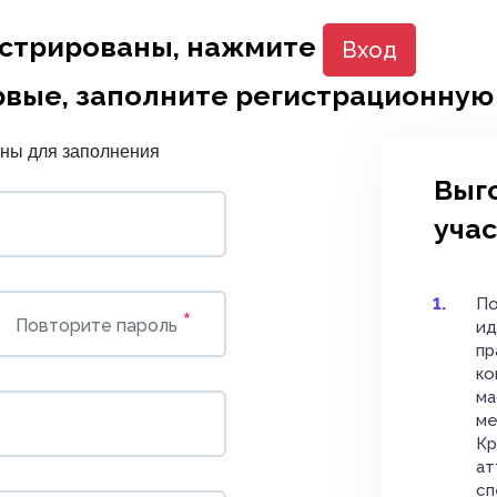
истрированы, нажмите
Вход
рвые, заполните регистрационную
ны для заполнения
Выг
уча
По
*
Повторите пароль
ид
пр
ко
ма
ме
Кр
ат
сп